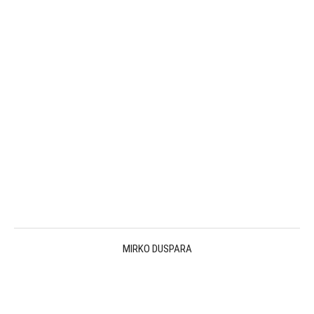
Program
Saznajte više
MIRKO DUSPARA